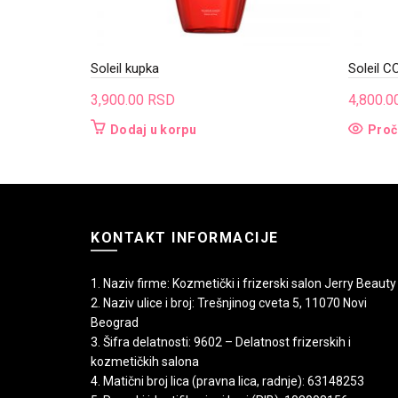
Soleil kupka
Soleil C
3,900.00
RSD
4,800.0
Dodaj u korpu
Proči
KONTAKT INFORMACIJE
1. Naziv firme: Kozmetički i frizerski salon Jerry Beauty
2. Naziv ulice i broj: Trešnjinog cveta 5, 11070 Novi
Beograd
3. Šifra delatnosti: 9602 – Delatnost frizerskih i
kozmetičkih salona
4. Matični broj lica (pravna lica, radnje): 63148253