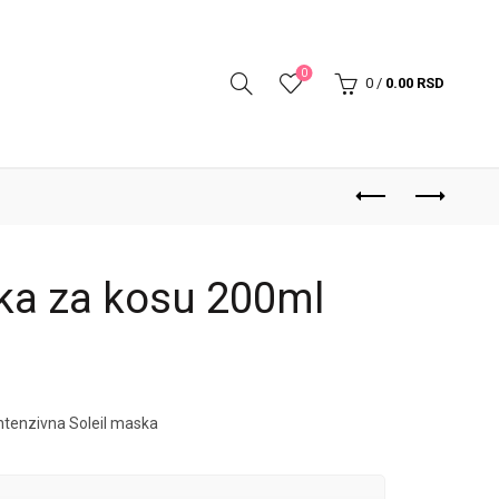
0
0
/
0.00
RSD
ka za kosu 200ml
tenzivna Soleil maska