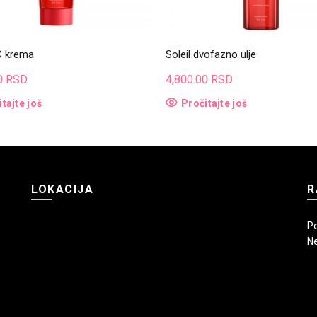
C krema
Soleil dvofazno ulje
0
RSD
4,800.00
RSD
tajte još
Pročitajte još
LOKACIJA
R
Po
Ne