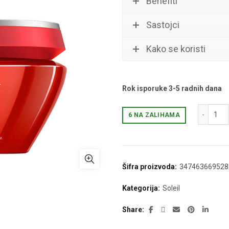
Benefiti
Sastojci
Kako se koristi
Rok isporuke 3-5 radnih dana
SOL
6 NA ZALIHAMA
Šifra proizvoda:
347463669528
Kategorija:
Soleil
Share