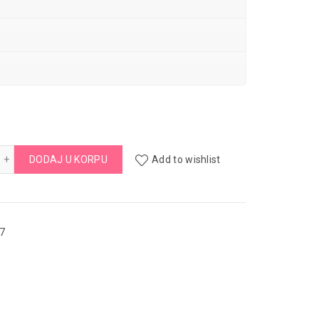
EIL Maska za kosu 200ml količina
DODAJ U KORPU
Add to wishlist
7