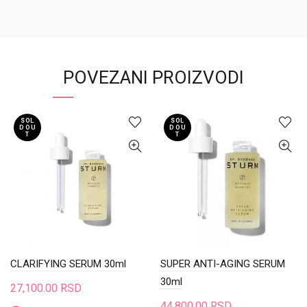
POVEZANI PROIZVODI
SOL
SOL
D OU
D OU
T
T
CLARIFYING SERUM 30ml
SUPER ANTI-AGING SERUM
30ml
27,100.00
RSD
44,800.00
RSD