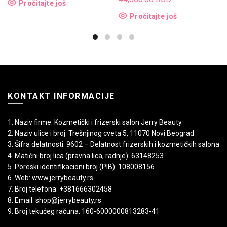
Pročitajte još
Pročitajte još
KONTAKT INFORMACIJE
1. Naziv firme: Kozmetički i frizerski salon Jerry Beauty
2. Naziv ulice i broj: Trešnjinog cveta 5, 11070 Novi Beograd
3. Šifra delatnosti: 9602 – Delatnost frizerskih i kozmetičkih salona
4. Matični broj lica (pravna lica, radnje): 63148253
5. Poreski identifikacioni broj (PIB): 108008156
6. Web: www.jerrybeauty.rs
7. Broj telefona: +381666302458
8. Email: shop@jerrybeauty.rs
9. Broj tekućeg računa: 160-6000000813283-41