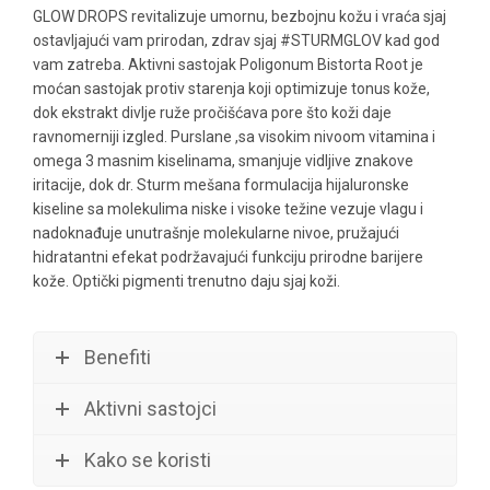
GLOW DROPS revitalizuje umornu, bezbojnu kožu i vraća sjaj
ostavljajući vam prirodan, zdrav sjaj #STURMGLOV kad god
vam zatreba. Aktivni sastojak Poligonum Bistorta Root je
moćan sastojak protiv starenja koji optimizuje tonus kože,
dok ekstrakt divlje ruže pročišćava pore što koži daje
ravnomerniji izgled. Purslane ,sa visokim nivoom vitamina i
omega 3 masnim kiselinama, smanjuje vidljive znakove
iritacije, dok dr. Sturm mešana formulacija hijaluronske
kiseline sa molekulima niske i visoke težine vezuje vlagu i
nadoknađuje unutrašnje molekularne nivoe, pružajući
hidratantni efekat podržavajući funkciju prirodne barijere
kože. Optički pigmenti trenutno daju sjaj koži.
Benefiti
Aktivni sastojci
Kako se koristi