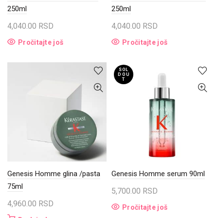
250ml
250ml
4,040.00
RSD
4,040.00
RSD
Pročitajte još
Pročitajte još
SOL
D OU
T
Genesis Homme glina /pasta
Genesis Homme serum 90ml
75ml
5,700.00
RSD
4,960.00
RSD
Pročitajte još