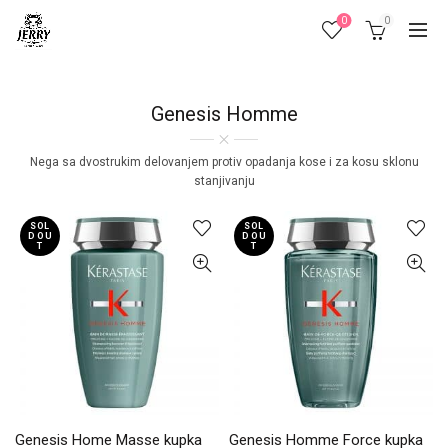
0
0
Genesis Homme
Nega sa dvostrukim delovanjem protiv opadanja kose i za kosu sklonu
stanjivanju
SOL
SOL
D OU
D OU
T
T
Genesis Home Masse kupka
Genesis Homme Force kupka