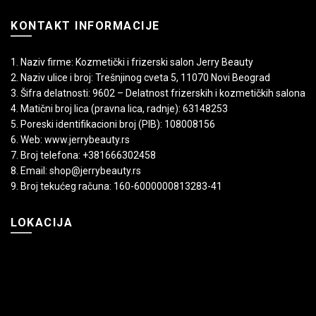
KONTAKT INFORMACIJE
1. Naziv firme: Kozmetički i frizerski salon Jerry Beauty
2. Naziv ulice i broj: Trešnjinog cveta 5, 11070 Novi Beograd
3. Šifra delatnosti: 9602 – Delatnost frizerskih i kozmetičkih salona
4. Matični broj lica (pravna lica, radnje): 63148253
5. Poreski identifikacioni broj (PIB): 108008156
6. Web: www.jerrybeauty.rs
7. Broj telefona: +381666302458
8. Email: shop@jerrybeauty.rs
9. Broj tekućeg računa: 160-6000000813283-41
LOKACIJA